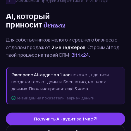
Инжиниринг продаж и маркетинга · с 2018 года
AI
AI, который
деньги
приносит
Для собственников малого и среднего бизнеса с
отделом продаж от
2 менеджеров
. Строим AI под
твой процесс на твоей CRM:
Bitrix24.
Экспресс AI-аудит за 1 час
покажет, где твои
продажи теряют деньги. Бесплатно, на твоих
данных. План внедрения: ещё 3 часа.
Не выйдем на показатели: вернём деньги.
Получить AI-аудит за 1 час